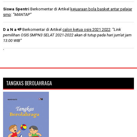
Siswa Spentri
Berkomentar di Artikel
kejuaraan bola basket antar pelajar
smp
:
“MANTAP”
D a N a 🍉
Berkomentar di Artikel
calon ketua osis 2021 2022
:
“Link
pemilihan OSIS SMPN3 SELAT 2021-2022 akan di tutup pada hari jum'at jam
13.00 WIB”
`
TANGKAS BEROLAHRAGA