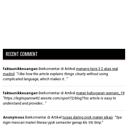
RECENT COMMENT
faktaunikkeuangan
Berkomentar di Artikel
menang tipis 3 2 atas real
madrid
:
“I like how the article explains things clearly without using
complicated language, which makes it…”
faktaunikkeuangan
Berkomentar di Artikel
materi kebugaran jasmani_19
:
“https://legitsparrow92.wixsite.com/sport72/blogThis article is easy to
understand and provides…”
Anonymous
Berkomentar di Artikel
tugas daring pjok materi sikap
:
“Sya
ingin mencari materi literasi pjok semester genap kls VIii Smp.”