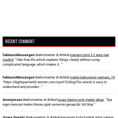
RECENT COMMENT
faktaunikkeuangan
Berkomentar di Artikel
menang tipis 3 2 atas real
madrid
:
“I like how the article explains things clearly without using
complicated language, which makes it…”
faktaunikkeuangan
Berkomentar di Artikel
materi kebugaran jasmani_19
:
“https://legitsparrow92.wixsite.com/sport72/blogThis article is easy to
understand and provides…”
Anonymous
Berkomentar di Artikel
tugas daring pjok materi sikap
:
“Sya
ingin mencari materi literasi pjok semester genap kls VIii Smp.”
Siswa Spentri
Berkomentar di Artikel
kejuaraan bola basket antar pelajar