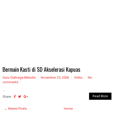
Bermain Kasti di SD Akselerasi Kapuas
Guru Olahraga Menulis
November 25, 2006
Video
No
comments
...
Read More
Share:
← Newer Posts
Home