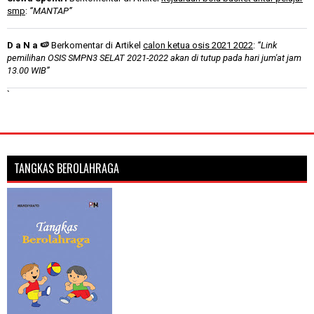
smp
:
“MANTAP”
D a N a 🍉
Berkomentar di Artikel
calon ketua osis 2021 2022
:
“Link
pemilihan OSIS SMPN3 SELAT 2021-2022 akan di tutup pada hari jum'at jam
13.00 WIB”
`
TANGKAS BEROLAHRAGA