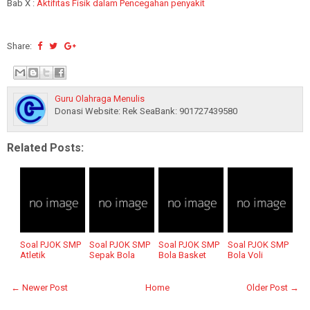
Bab X :
Aktifitas Fisik dalam Pencegahan penyakit
Share:
Guru Olahraga Menulis
Donasi Website: Rek SeaBank: 901727439580
Related Posts:
Soal PJOK SMP
Soal PJOK SMP
Soal PJOK SMP
Soal PJOK SMP
Atletik
Sepak Bola
Bola Basket
Bola Voli
← Newer Post
Home
Older Post →