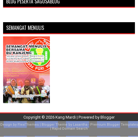
BLOG PESERTA SAGUSABLOG
SEMANGAT MENULIS
Copyright ©
2026
Kang Mardi
| Powered by
Blogger
Design by
FlexiThemes
| Blogger Theme by
Lasantha
-
Premium Blogger Templates
|
Rapid Domain Search