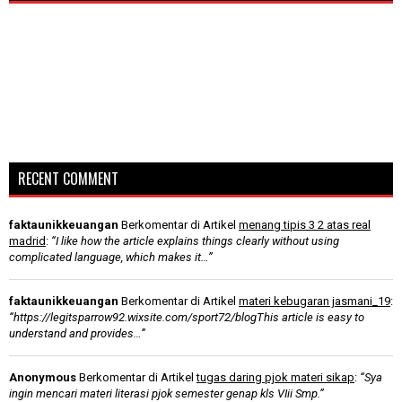
RECENT COMMENT
faktaunikkeuangan
Berkomentar di Artikel
menang tipis 3 2 atas real
madrid
:
“I like how the article explains things clearly without using
complicated language, which makes it…”
faktaunikkeuangan
Berkomentar di Artikel
materi kebugaran jasmani_19
:
“https://legitsparrow92.wixsite.com/sport72/blogThis article is easy to
understand and provides…”
Anonymous
Berkomentar di Artikel
tugas daring pjok materi sikap
:
“Sya
ingin mencari materi literasi pjok semester genap kls VIii Smp.”