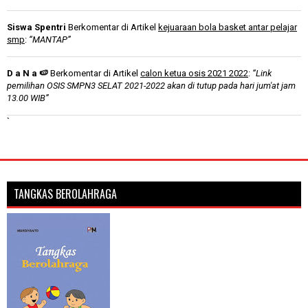
Siswa Spentri
Berkomentar di Artikel
kejuaraan bola basket antar pelajar
smp
:
“MANTAP”
D a N a 🍉
Berkomentar di Artikel
calon ketua osis 2021 2022
:
“Link
pemilihan OSIS SMPN3 SELAT 2021-2022 akan di tutup pada hari jum'at jam
13.00 WIB”
`
TANGKAS BEROLAHRAGA