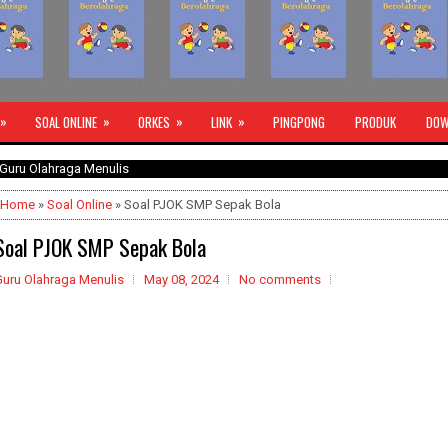
»
»
»
»
SOAL ONLINE
ORKES
LINK
PINGPONG
PRODUK
DOW
hraga Menulis
Home
»
Soal Online
» Soal PJOK SMP Sepak Bola
Soal PJOK SMP Sepak Bola
Guru Olahraga Menulis
May 08, 2024
No comments