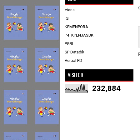
etanal
IGI
KEMENPORA
P4TKPENJASBK
PGRI
SP Datadik
Verpal PD
VISITOR
232,884