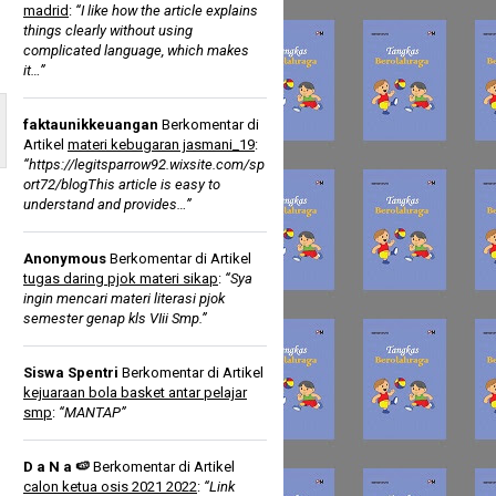
madrid
:
“I like how the article explains
things clearly without using
complicated language, which makes
it…”
faktaunikkeuangan
Berkomentar di
Artikel
materi kebugaran jasmani_19
:
“https://legitsparrow92.wixsite.com/sp
ort72/blogThis article is easy to
understand and provides…”
Anonymous
Berkomentar di Artikel
tugas daring pjok materi sikap
:
“Sya
ingin mencari materi literasi pjok
semester genap kls VIii Smp.”
Siswa Spentri
Berkomentar di Artikel
kejuaraan bola basket antar pelajar
smp
:
“MANTAP”
D a N a 🍉
Berkomentar di Artikel
calon ketua osis 2021 2022
:
“Link