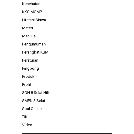
Kesehatan
KKG MGMP
Literasi Siswa
Materi
Menulis
Pengumuman
Perangkat KBM
Peraturan
Pingpong
Produk
Profil
SDN 8 Selat Hilir
SMPN 3 Selat
Soal Online
TIK
Video