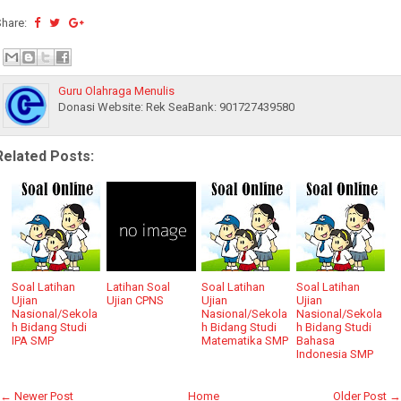
Share:
Guru Olahraga Menulis
Donasi Website: Rek SeaBank: 901727439580
Related Posts:
Soal Latihan
Latihan Soal
Soal Latihan
Soal Latihan
Ujian
Ujian CPNS
Ujian
Ujian
Nasional/Sekola
Nasional/Sekola
Nasional/Sekola
h Bidang Studi
h Bidang Studi
h Bidang Studi
IPA SMP
Matematika SMP
Bahasa
Indonesia SMP
← Newer Post
Home
Older Post →