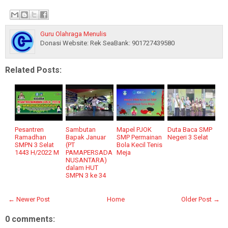
Guru Olahraga Menulis
Donasi Website: Rek SeaBank: 901727439580
Related Posts:
Pesantren
Sambutan
Mapel PJOK
Duta Baca SMP
Ramadhan
Bapak Januar
SMP Permainan
Negeri 3 Selat
SMPN 3 Selat
(PT
Bola Kecil Tenis
1443 H/2022 M
PAMAPERSADA
Meja
NUSANTARA)
dalam HUT
SMPN 3 ke 34
← Newer Post
Home
Older Post →
0 comments: