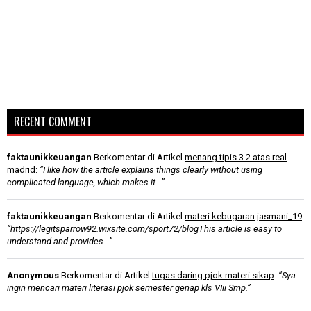
RECENT COMMENT
faktaunikkeuangan
Berkomentar di Artikel
menang tipis 3 2 atas real
madrid
:
“I like how the article explains things clearly without using
complicated language, which makes it…”
faktaunikkeuangan
Berkomentar di Artikel
materi kebugaran jasmani_19
:
“https://legitsparrow92.wixsite.com/sport72/blogThis article is easy to
understand and provides…”
Anonymous
Berkomentar di Artikel
tugas daring pjok materi sikap
:
“Sya
ingin mencari materi literasi pjok semester genap kls VIii Smp.”