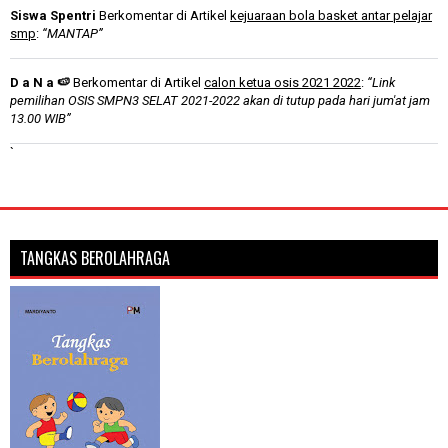
Siswa Spentri
Berkomentar di Artikel
kejuaraan bola basket antar pelajar
smp
:
“MANTAP”
D a N a 🍉
Berkomentar di Artikel
calon ketua osis 2021 2022
:
“Link
pemilihan OSIS SMPN3 SELAT 2021-2022 akan di tutup pada hari jum'at jam
13.00 WIB”
`
TANGKAS BEROLAHRAGA