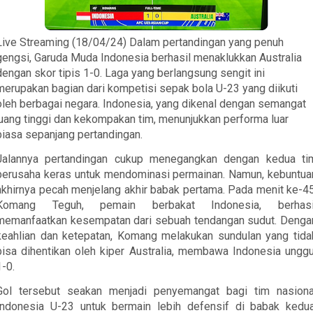
Live Streaming (18/04/24) Dalam pertandingan yang penuh
gengsi, Garuda Muda Indonesia berhasil menaklukkan Australia
dengan skor tipis 1-0. Laga yang berlangsung sengit ini
merupakan bagian dari kompetisi sepak bola U-23 yang diikuti
oleh berbagai negara. Indonesia, yang dikenal dengan semangat
juang tinggi dan kekompakan tim, menunjukkan performa luar
biasa sepanjang pertandingan.
Jalannya pertandingan cukup menegangkan dengan kedua ti
berusaha keras untuk mendominasi permainan. Namun, kebuntua
akhirnya pecah menjelang akhir babak pertama. Pada menit ke-45
Komang Teguh, pemain berbakat Indonesia, berhasi
memanfaatkan kesempatan dari sebuah tendangan sudut. Denga
keahlian dan ketepatan, Komang melakukan sundulan yang tida
bisa dihentikan oleh kiper Australia, membawa Indonesia unggu
1-0.
Gol tersebut seakan menjadi penyemangat bagi tim nasiona
Indonesia U-23 untuk bermain lebih defensif di babak kedua