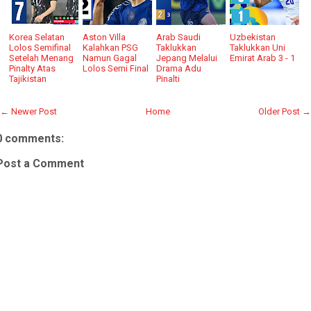
Korea Selatan
Aston Villa
Arab Saudi
Uzbekistan
Lolos Semifinal
Kalahkan PSG
Taklukkan
Taklukkan Uni
Setelah Menang
Namun Gagal
Jepang Melalui
Emirat Arab 3 - 1
Pinalty Atas
Lolos Semi Final
Drama Adu
Tajikistan
Pinalti
← Newer Post
Home
Older Post →
0 comments:
Post a Comment