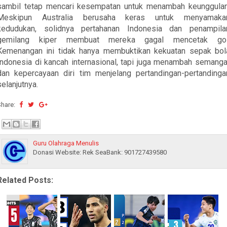
sambil tetap mencari kesempatan untuk menambah keunggulan
Meskipun Australia berusaha keras untuk menyamaka
kedudukan, solidnya pertahanan Indonesia dan penampila
gemilang kiper membuat mereka gagal mencetak gol
Kemenangan ini tidak hanya membuktikan kekuatan sepak bol
Indonesia di kancah internasional, tapi juga menambah semanga
dan kepercayaan diri tim menjelang pertandingan-pertandinga
selanjutnya.
Share:
Guru Olahraga Menulis
Donasi Website: Rek SeaBank: 901727439580
Related Posts: