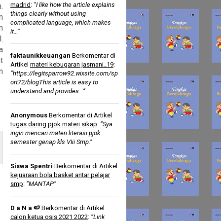
madrid
:
“I like how the article explains
.
things clearly without using
n
complicated language, which makes
n
it…”
.
a
faktaunikkeuangan
Berkomentar di
t
Artikel
materi kebugaran jasmani_19
:
n
“https://legitsparrow92.wixsite.com/sp
ort72/blogThis article is easy to
understand and provides…”
Anonymous
Berkomentar di Artikel
tugas daring pjok materi sikap
:
“Sya
ingin mencari materi literasi pjok
semester genap kls VIii Smp.”
Siswa Spentri
Berkomentar di Artikel
kejuaraan bola basket antar pelajar
smp
:
“MANTAP”
D a N a 🍉
Berkomentar di Artikel
calon ketua osis 2021 2022
:
“Link