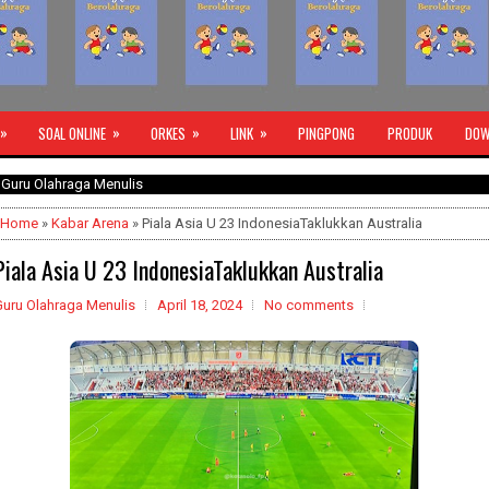
»
»
»
»
SOAL ONLINE
ORKES
LINK
PINGPONG
PRODUK
DOW
raga Menulis
Home
»
Kabar Arena
» Piala Asia U 23 IndonesiaTaklukkan Australia
Piala Asia U 23 IndonesiaTaklukkan Australia
Guru Olahraga Menulis
April 18, 2024
No comments