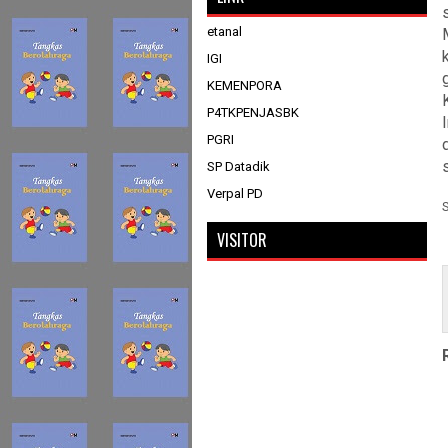
etanal
IGI
KEMENPORA
P4TKPENJASBK
PGRI
SP Datadik
Verpal PD
VISITOR