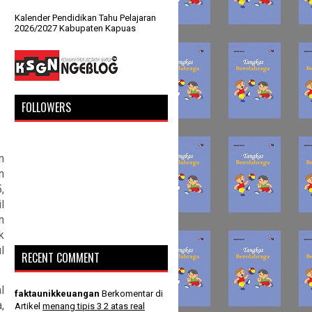
Kalender Pendidikan Tahu Pelajaran
2026/2027 Kabupaten Kapuas
FOLLOWERS
m
n
,
l
n
k
l
RECENT COMMENT
l
faktaunikkeuangan
Berkomentar di
,
Artikel
menang tipis 3 2 atas real