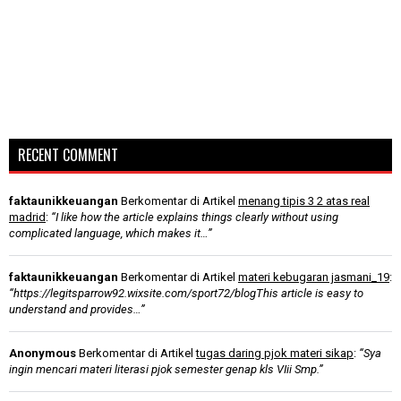
RECENT COMMENT
faktaunikkeuangan
Berkomentar di Artikel
menang tipis 3 2 atas real
madrid
:
“I like how the article explains things clearly without using
complicated language, which makes it…”
faktaunikkeuangan
Berkomentar di Artikel
materi kebugaran jasmani_19
:
“https://legitsparrow92.wixsite.com/sport72/blogThis article is easy to
understand and provides…”
Anonymous
Berkomentar di Artikel
tugas daring pjok materi sikap
:
“Sya
ingin mencari materi literasi pjok semester genap kls VIii Smp.”