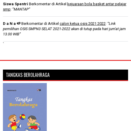
Siswa Spentri
Berkomentar di Artikel
kejuaraan bola basket antar pelajar
smp
:
“MANTAP”
D a N a 🍉
Berkomentar di Artikel
calon ketua osis 2021 2022
:
“Link
pemilihan OSIS SMPN3 SELAT 2021-2022 akan di tutup pada hari jum'at jam
13.00 WIB”
`
TANGKAS BEROLAHRAGA