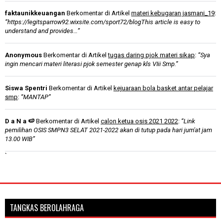
faktaunikkeuangan
Berkomentar di Artikel
materi kebugaran jasmani_19
:
“https://legitsparrow92.wixsite.com/sport72/blogThis article is easy to
understand and provides…”
Anonymous
Berkomentar di Artikel
tugas daring pjok materi sikap
:
“Sya
ingin mencari materi literasi pjok semester genap kls VIii Smp.”
Siswa Spentri
Berkomentar di Artikel
kejuaraan bola basket antar pelajar
smp
:
“MANTAP”
D a N a 🍉
Berkomentar di Artikel
calon ketua osis 2021 2022
:
“Link
pemilihan OSIS SMPN3 SELAT 2021-2022 akan di tutup pada hari jum'at jam
13.00 WIB”
`
TANGKAS BEROLAHRAGA