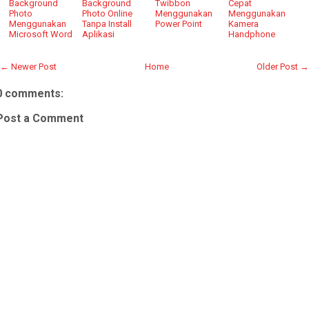
Background
Background
Twibbon
Cepat
Photo
Photo Online
Menggunakan
Menggunakan
Menggunakan
Tanpa Install
Power Point
Kamera
Microsoft Word
Aplikasi
Handphone
← Newer Post
Home
Older Post →
0 comments:
Post a Comment