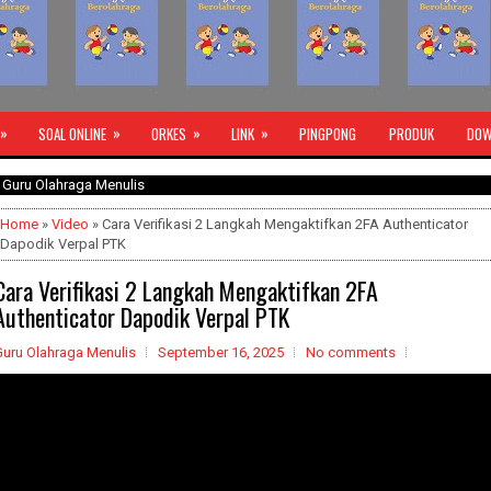
»
»
»
»
SOAL ONLINE
ORKES
LINK
PINGPONG
PRODUK
DOW
ahraga Menulis
Home
»
Video
» Cara Verifikasi 2 Langkah Mengaktifkan 2FA Authenticator
Dapodik Verpal PTK
Cara Verifikasi 2 Langkah Mengaktifkan 2FA
Authenticator Dapodik Verpal PTK
Guru Olahraga Menulis
September 16, 2025
No comments