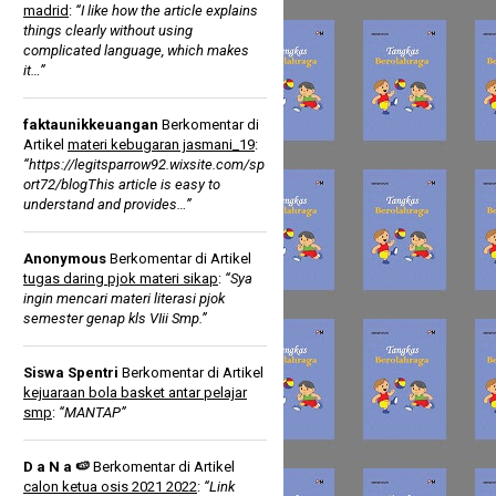
madrid
:
“I like how the article explains
things clearly without using
complicated language, which makes
it…”
faktaunikkeuangan
Berkomentar di
Artikel
materi kebugaran jasmani_19
:
“https://legitsparrow92.wixsite.com/sp
ort72/blogThis article is easy to
understand and provides…”
Anonymous
Berkomentar di Artikel
tugas daring pjok materi sikap
:
“Sya
ingin mencari materi literasi pjok
semester genap kls VIii Smp.”
Siswa Spentri
Berkomentar di Artikel
kejuaraan bola basket antar pelajar
smp
:
“MANTAP”
D a N a 🍉
Berkomentar di Artikel
calon ketua osis 2021 2022
:
“Link