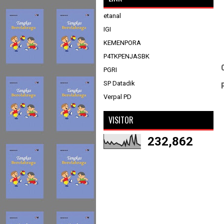
etanal
IGI
KEMENPORA
P4TKPENJASBK
PGRI
SP Datadik
Verpal PD
VISITOR
232,862