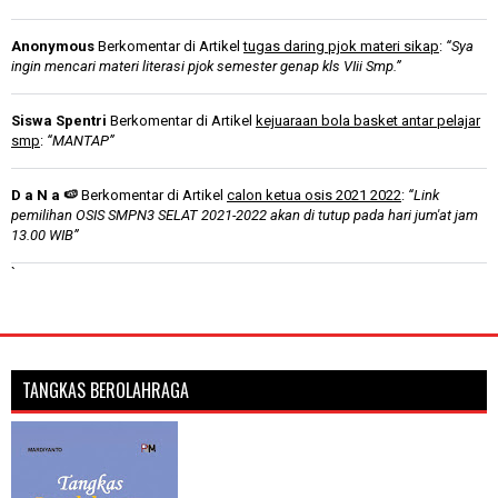
Anonymous
Berkomentar di Artikel
tugas daring pjok materi sikap
:
“Sya
ingin mencari materi literasi pjok semester genap kls VIii Smp.”
Siswa Spentri
Berkomentar di Artikel
kejuaraan bola basket antar pelajar
smp
:
“MANTAP”
D a N a 🍉
Berkomentar di Artikel
calon ketua osis 2021 2022
:
“Link
pemilihan OSIS SMPN3 SELAT 2021-2022 akan di tutup pada hari jum'at jam
13.00 WIB”
`
TANGKAS BEROLAHRAGA