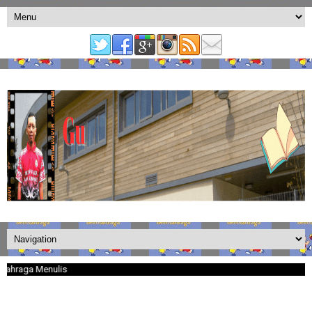
aga Menulis