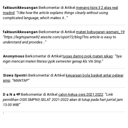
faktaunikkeuangan
Berkomentar di Artikel
menang tipis 3 2 atas real
madrid
:
“I like how the article explains things clearly without using
complicated language, which makes it…”
faktaunikkeuangan
Berkomentar di Artikel
materi kebugaran jasmani_19
:
“https://legitsparrow92.wixsite.com/sport72/blogThis article is easy to
understand and provides…”
Anonymous
Berkomentar di Artikel
tugas daring pjok materi sikap
:
“Sya
ingin mencari materi literasi pjok semester genap kls VIii Smp.”
Siswa Spentri
Berkomentar di Artikel
kejuaraan bola basket antar pelajar
smp
:
“MANTAP”
D a N a 🍉
Berkomentar di Artikel
calon ketua osis 2021 2022
:
“Link
pemilihan OSIS SMPN3 SELAT 2021-2022 akan di tutup pada hari jum'at jam
13.00 WIB”
`