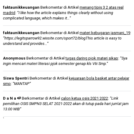
faktaunikkeuangan
Berkomentar di Artikel
menang tipis 3 2 atas real
madrid
:
“I like how the article explains things clearly without using
complicated language, which makes it…”
faktaunikkeuangan
Berkomentar di Artikel
materi kebugaran jasmani_19
:
“https://legitsparrow92.wixsite.com/sport72/blogThis article is easy to
understand and provides…”
Anonymous
Berkomentar di Artikel
tugas daring pjok materi sikap
:
“Sya
ingin mencari materi literasi pjok semester genap kls VIii Smp.”
Siswa Spentri
Berkomentar di Artikel
kejuaraan bola basket antar pelajar
smp
:
“MANTAP”
D a N a 🍉
Berkomentar di Artikel
calon ketua osis 2021 2022
:
“Link
pemilihan OSIS SMPN3 SELAT 2021-2022 akan di tutup pada hari jum'at jam
13.00 WIB”
`