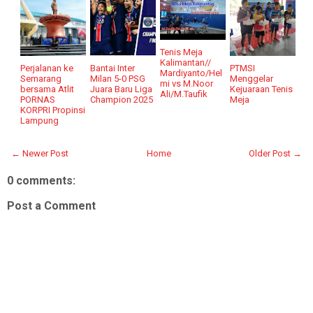
Tenis Meja
Kalimantan//
Perjalanan ke
Bantai Inter
PTMSI
Mardiyanto/Hel
Semarang
Milan 5-0 PSG
Menggelar
mi vs M.Noor
bersama Atlit
Juara Baru Liga
Kejuaraan Tenis
Ali/M.Taufik
PORNAS
Champion 2025
Meja
KORPRI Propinsi
Lampung
← Newer Post
Home
Older Post →
0 comments:
Post a Comment