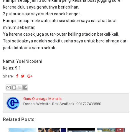
Hampir setiap jam 3 sore kami pergi kesana buat jogging sore. 
Kerena dulu saya gendutnya berlebihan, 
2 putaran saja saya sudah capek banget. 
Hampir setiap melewati satu sisi stadion saya istirahat buat 
minum sebentar, 
Ya karena capek juga putar-putar keliling stadion berkali-kali. 
Tapi setidaknya adalah sedikit usaha saya untuk berolahraga dari 
pada tidak ada sama sekali. 
Nama: Yoel Nicodeni
Kelas: 9.1
Share:
Guru Olahraga Menulis
Donasi Website: Rek SeaBank: 901727439580
Related Posts: