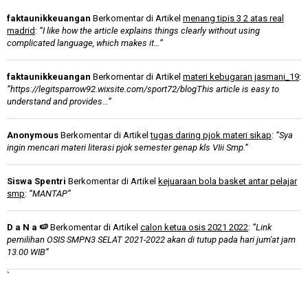
faktaunikkeuangan
Berkomentar di Artikel
menang tipis 3 2 atas real
madrid
:
“I like how the article explains things clearly without using
complicated language, which makes it…”
faktaunikkeuangan
Berkomentar di Artikel
materi kebugaran jasmani_19
:
“https://legitsparrow92.wixsite.com/sport72/blogThis article is easy to
understand and provides…”
Anonymous
Berkomentar di Artikel
tugas daring pjok materi sikap
:
“Sya
ingin mencari materi literasi pjok semester genap kls VIii Smp.”
Siswa Spentri
Berkomentar di Artikel
kejuaraan bola basket antar pelajar
smp
:
“MANTAP”
D a N a 🍉
Berkomentar di Artikel
calon ketua osis 2021 2022
:
“Link
pemilihan OSIS SMPN3 SELAT 2021-2022 akan di tutup pada hari jum'at jam
13.00 WIB”
`