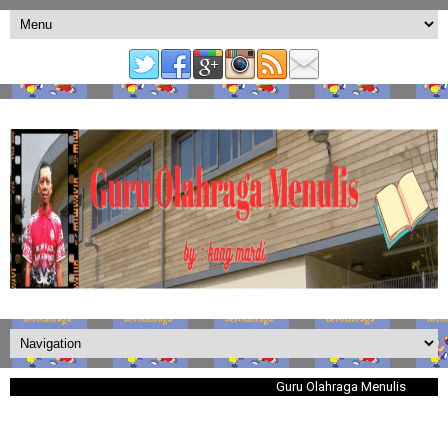
Guru Olahraga Menulis