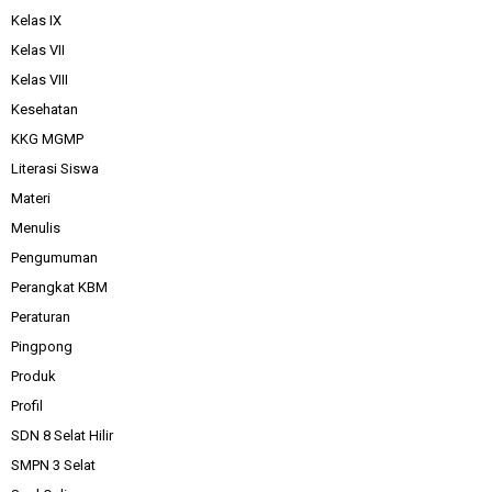
Kelas IX
Kelas VII
Kelas VIII
Kesehatan
KKG MGMP
Literasi Siswa
Materi
Menulis
Pengumuman
Perangkat KBM
Peraturan
Pingpong
Produk
Profil
SDN 8 Selat Hilir
SMPN 3 Selat