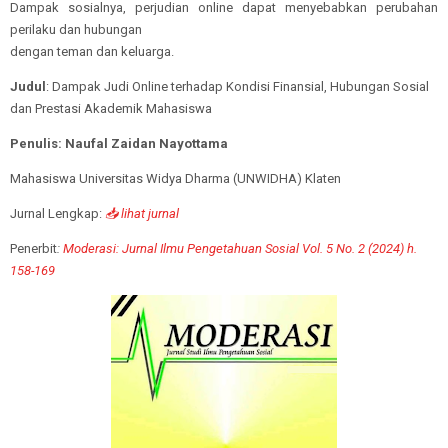
Dampak sosialnya, perjudian online dapat menyebabkan perubahan
perilaku dan hubungan
dengan teman dan keluarga.
Judul
: Dampak Judi Online terhadap Kondisi Finansial, Hubungan Sosial
dan Prestasi Akademik Mahasiswa
Penulis: Naufal Zaidan Nayottama
Mahasiswa Universitas Widya Dharma (UNWIDHA) Klaten
Jurnal Lengkap:
📥
lihat jurnal
Penerbit
:
Moderasi: Jurnal Ilmu Pengetahuan Sosial Vol. 5 No. 2 (2024) h.
158-169