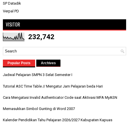
SP Datadik
Verpal PD
VISITOR
232,742
Popular Posts
Archives
Jadwal Pelajaran SMPN 3 Selat Semester I
Tutorial ASC Time Table // Mengatur Jam Pelajaran beda Hari
Cara Mengatasi Invalid Authenticator Code saat Aktivasi MFA MyASN
Memasukkan Simbol Gunting di Word 2007
Kalender Pendidikan Tahu Pelajaran 2026/2027 Kabupaten Kapuas