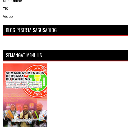
Soal Online
TIK
Video
BLOG PESERTA SAGUSABLOG
SEMANGAT MENULIS