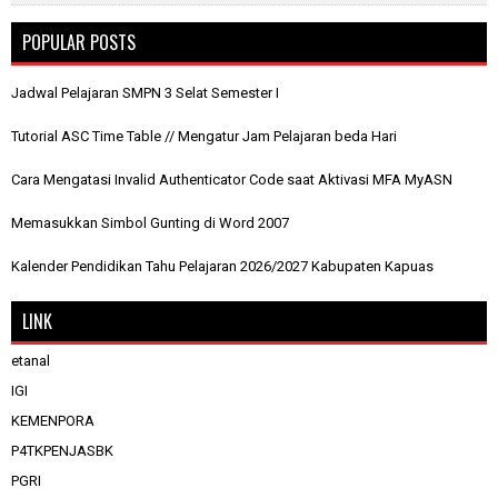
POPULAR POSTS
Jadwal Pelajaran SMPN 3 Selat Semester I
Tutorial ASC Time Table // Mengatur Jam Pelajaran beda Hari
Cara Mengatasi Invalid Authenticator Code saat Aktivasi MFA MyASN
Memasukkan Simbol Gunting di Word 2007
Kalender Pendidikan Tahu Pelajaran 2026/2027 Kabupaten Kapuas
LINK
etanal
IGI
KEMENPORA
P4TKPENJASBK
PGRI