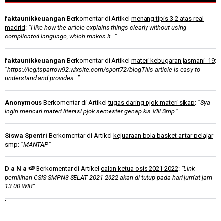
faktaunikkeuangan
Berkomentar di Artikel
menang tipis 3 2 atas real
madrid
:
“I like how the article explains things clearly without using
complicated language, which makes it…”
faktaunikkeuangan
Berkomentar di Artikel
materi kebugaran jasmani_19
:
“https://legitsparrow92.wixsite.com/sport72/blogThis article is easy to
understand and provides…”
Anonymous
Berkomentar di Artikel
tugas daring pjok materi sikap
:
“Sya
ingin mencari materi literasi pjok semester genap kls VIii Smp.”
Siswa Spentri
Berkomentar di Artikel
kejuaraan bola basket antar pelajar
smp
:
“MANTAP”
D a N a 🍉
Berkomentar di Artikel
calon ketua osis 2021 2022
:
“Link
pemilihan OSIS SMPN3 SELAT 2021-2022 akan di tutup pada hari jum'at jam
13.00 WIB”
`