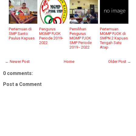
Pertemuan di
Pengurus
Pemilihan
Pertemuan
SMP Santo
MGMP PJOK
Pengurus
MGMP PJOK di
Paulus Kapuas
Periode 2019-
MGMP PJOK
SMPN 2 Kapuas
2022
SMP Periode
Tengah Satu
2019 - 2022
Atap
← Newer Post
Home
Older Post →
0 comments:
Post a Comment