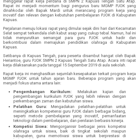
menggelar rapat kerja perdana di SMPN 2 Kapuas Tengah Satu Atap.
Rapat ini menjadi momentum bagi pengurus baru MGMP PJOK yang
dinahkodai oleh Bapak Mardi untuk merancang program kerja yang
inovatif dan relevan dengan kebutuhan pembelajaran PJOK di Kabupaten
Kapuas.
Perjalanan menuju lokasi rapat yang dimulai sejak dini hari dari Kecamatan
Selat sempat terkendala oleh kabut asap yang cukup tebal. Namun, hal ini
tidak menyurutkan semangat para guru PJOK untuk hadir dan
berkontribusi dalam memajukan pendidikan olahraga di Kabupaten
Kapuas.
Setibanya di Kapuas Tengah, para peserta disambut hangat oleh Bapak
Heriantoe, guru PJOK SMPN 2 Kapuas Tengah Satu Atap. Acara inti rapat
kerja dilaksanakan pada tanggal 15 September 2019 di aula sekolah.
Rapat kerja ini menghasilkan sejumlah kesepakatan terkait program kerja
MGMP PJOK untuk tahun ajaran baru.
Beberapa program yang akan
menjadi fokus utama antara lain:
Pengembangan Kurikulum:
Melakukan kajian dan
pengembangan kurikulum PJOK yang lebih relevan dengan
perkembangan zaman dan kebutuhan siswa.
Pelatihan Guru:
Mengadakan pelatihan-pelatihan untuk
meningkatkan kompetensi guru PJOK dalam berbagai bidang,
seperti metode pembelajaran yang inovatif, pemanfaatan
teknologi dalam pembelajaran, dan penilaian berbasis kinerja.
Kompetisi Siswa:
Mengorganisir berbagai jenis kompetisi
olahraga untuk siswa, baik di tingkat sekolah maupun
kabupaten, guna memotivasi siswa untuk berprestasi di