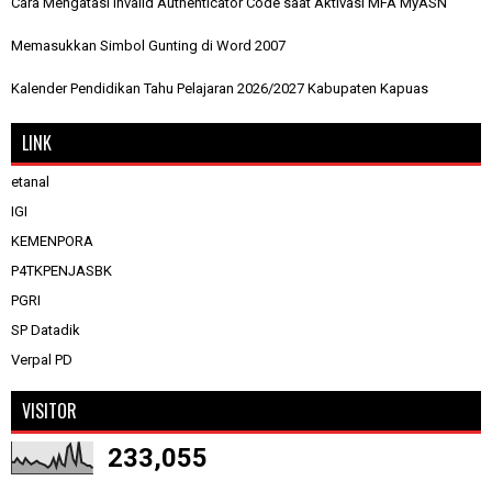
Cara Mengatasi Invalid Authenticator Code saat Aktivasi MFA MyASN
Memasukkan Simbol Gunting di Word 2007
Kalender Pendidikan Tahu Pelajaran 2026/2027 Kabupaten Kapuas
LINK
etanal
IGI
KEMENPORA
P4TKPENJASBK
PGRI
SP Datadik
Verpal PD
VISITOR
233,055