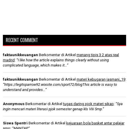
RECENT COMMENT
faktaunikkeuangan
Berkomentar di Artikel
menang tipis 3 2 atas real
madrid
:
“I like how the article explains things clearly without using
complicated language, which makes it…”
faktaunikkeuangan
Berkomentar di Artikel
materi kebugaran jasmani_19
:
“https://legitsparrow92.wixsite.com/sport72/blogThis article is easy to
understand and provides…”
Anonymous
Berkomentar di Artikel
tugas daring pjok materi sikap
:
“Sya
ingin mencari materi literasi pjok semester genap kls VIii Smp.”
Siswa Spentri
Berkomentar di Artikel
kejuaraan bola basket antar pelajar
smp
:
“MANTAP”