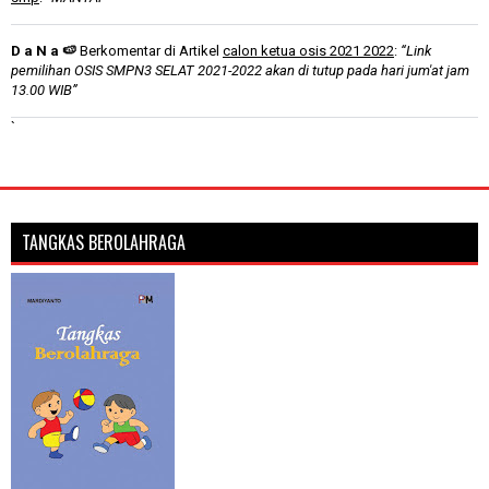
D a N a 🍉
Berkomentar di Artikel
calon ketua osis 2021 2022
:
“Link
pemilihan OSIS SMPN3 SELAT 2021-2022 akan di tutup pada hari jum'at jam
13.00 WIB”
`
TANGKAS BEROLAHRAGA