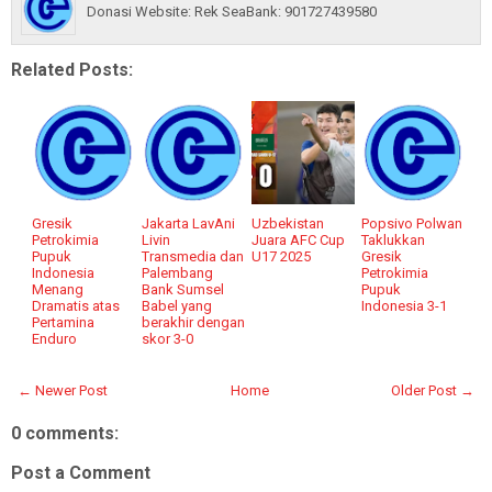
Donasi Website: Rek SeaBank: 901727439580
Related Posts:
Gresik
Jakarta LavAni
Uzbekistan
Popsivo Polwan
Petrokimia
Livin
Juara AFC Cup
Taklukkan
Pupuk
Transmedia dan
U17 2025
Gresik
Indonesia
Palembang
Petrokimia
Menang
Bank Sumsel
Pupuk
Dramatis atas
Babel yang
Indonesia 3-1
Pertamina
berakhir dengan
Enduro
skor 3-0
← Newer Post
Home
Older Post →
0 comments:
Post a Comment