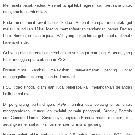
Memasuki babak kedua, Arsenal tampil lebih agresif dan berusaha untuk
menyamakan kedudukan.
Pada menit-menit awal babak kedua, Arsenal sempat mencetak gol
melalui sundulan Mikel Merino memanfaatkan tendangan bebas Declan
Rice. Namun, setelah tinjauan VAR yang cukup lama, gol tersebut dianulir
karena offside.
Gol yang dianulir tersebut memberikan semangat baru bagi Arsenal, yang
terus menggempur pertahanan PSG.
Donnarumma kembali melakukan penyelamatan penting untuk
menggagalkan peluang Leandro Trossard.
PSG tidak tinggal diam dan juga beberapa kali melancarkan serangan
balik berbahaya.
Di penghujung pertandingan, PSG memiliki dua peluang emas untuk
menggandakan keunggulan melalui pemain pengganti, Bradley Barcola
dan Goncalo Ramos. Sayangnya, sepakan Barcola masih melebar tipis,
sedangkan tembakan Ramos membentur mistar gawang.
Hingga peluit akhir berbunyi, skor 1-0 untuk keunggulan PSG tidak